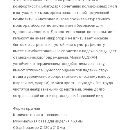
комфортности. Благодаря сочетанию полиэфирных смол
и натуральных мраморных наполнителей полученный
композитный материал в 8 раз прочнее натурального
мрамора, абсолютно экологичен и безопасен для
здоровья человека. Декоративно-защитное покрытие –
гелькоут не имеет микропор и не впитывает никакие
бытовые загрязнения, устойчиво к ультрафиолету,
имеет антибактериальные свойства и надежно защищает
от механических повреждений. Мойки ULGRAN
устойчивы к термическим воздействиям и кипятку,
имеют отличное шумопоглощение при падении струи
воды и увеличенное сопротивление внешнему износу
(царапинам, ударам). Мойки просты в уходе и без труда
чистятся неабразивными средствами, очень долго
сохраняя свой цвет и первозданный внешний вид.
Форма круглая
Количество чаш 1-секционная
Минимальная база для изделия 450 мм
Общий размер Ø 520 х 210 мм