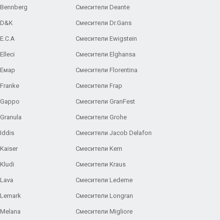
 Bennberg
Смесители Deante
 D&K
Смесители Dr.Gans
E.C.A
Cмесители Ewigstein
lleci
Смесители Elghansa
 Емар
Смесители Florentina
Franke
Смесители Frap
 Gappo
Смесители GranFest
Granula
Смесители Grohe
Iddis
Смесители Jacob Delafon
Kaiser
Смесители Kern
Kludi
Смесители Kraus
Lava
Смесители Ledeme
 Lemark
Смесители Longran
 Melana
Смесители Migliore