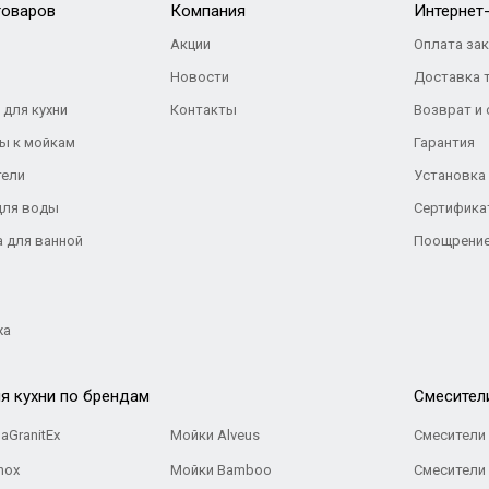
товаров
Компания
Интернет
Акции
Оплата за
Новости
Доставка 
 для кухни
Контакты
Возврат и
ы к мойкам
Гарантия
тели
Установка
для воды
Сертифика
а для ванной
Поощрение
жа
я кухни по брендам
Cмесител
aGranitEx
Мойки Alveus
Смесители 
nox
Мойки Bamboo
Смесители 