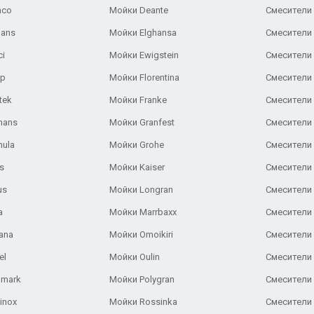
nco
Мойки Deante
Смесители
Gans
Мойки Elghansa
Смесители
ci
Мойки Ewigstein
Смесители 
ар
Мойки Florentina
Смесители E
tek
Мойки Franke
Смесители
hans
Мойки Granfest
Смесители 
nula
Мойки Grohe
Смесители
s
Мойки Kaiser
Смесители 
us
Мойки Longran
Смесители 
a
Мойки Marrbaxx
Смесители 
ana
Мойки Omoikiri
Смесители 
el
Мойки Oulin
Смесители 
lmark
Мойки Polygran
Смесители
inox
Мойки Rossinka
Смесители