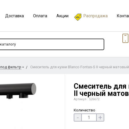
Доставка
Оплата
Акции
Распродажа
Конта
 под фильтр
Смеситель для кухни Blanco Fontas-S II черный матовый
Смеситель для к
II черный мато
Артикул : 526672
Количество
-
+