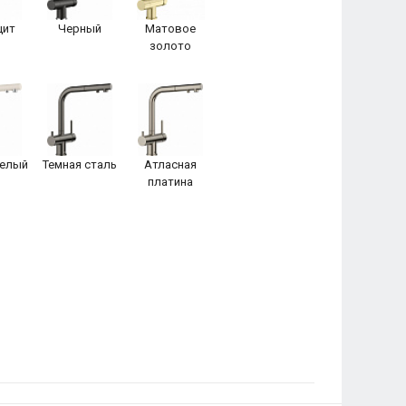
цит
Черный
Матовое
золото
белый
Темная сталь
Атласная
платина