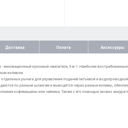
Доставка
Оплата
Аксессуары
72) - инновационный кухонный смеситель 3-в-1. Наиболее востребованны
жным изливом.
тдельных рычага для управления подачей питьевой и водопроводной в
даются по разным шлангам и выводятся через разные изливы, обеспеч
олнения кофемашины или чайника. Также с его помощью можно аккуратн