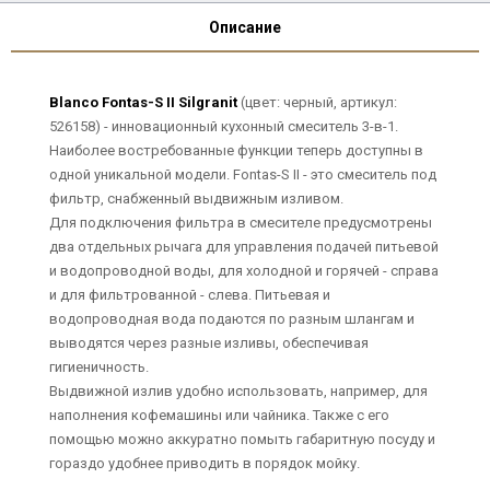
Описание
Blanco Fontas-S II Silgranit
(цвет: черный, артикул:
526158) - инновационный кухонный смеситель 3-в-1.
Наиболее востребованные функции теперь доступны в
одной уникальной модели. Fontas-S II - это смеситель под
фильтр, снабженный выдвижным изливом.
Для подключения фильтра в смесителе предусмотрены
два отдельных рычага для управления подачей питьевой
и водопроводной воды, для холодной и горячей - справа
и для фильтрованной - слева. Питьевая и
водопроводная вода подаются по разным шлангам и
выводятся через разные изливы, обеспечивая
гигиеничность.
Выдвижной излив удобно использовать, например, для
наполнения кофемашины или чайника. Также с его
помощью можно аккуратно помыть габаритную посуду и
гораздо удобнее приводить в порядок мойку.