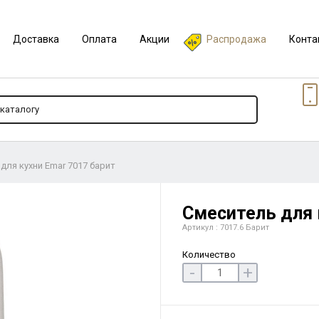
Доставка
Оплата
Акции
Распродажа
Конта
для кухни Еmar 7017 барит
Смеситель для 
Артикул : 7017.6 Барит
Количество
-
+