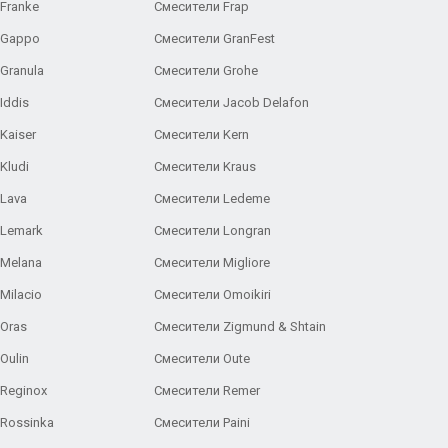
Franke
Смесители Frap
 Gappo
Смесители GranFest
Granula
Смесители Grohe
Iddis
Смесители Jacob Delafon
Kaiser
Смесители Kern
Kludi
Смесители Kraus
Lava
Смесители Ledeme
 Lemark
Смесители Longran
 Melana
Смесители Migliore
Milacio
Смесители Omoikiri
Oras
Смесители Zigmund & Shtain
Oulin
Смесители Oute
Reginox
Смесители Remer
Rossinka
Смесители Paini