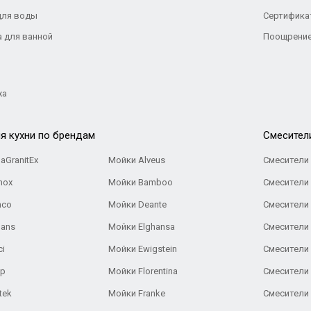
для воды
Сертифика
а для ванной
Поощрение
жа
я кухни по брендам
Cмесител
aGranitEx
Мойки Alveus
Смесители 
nox
Мойки Bamboo
Смесители 
nco
Мойки Deante
Смесители
Gans
Мойки Elghansa
Смесители
ci
Мойки Ewigstein
Смесители 
ар
Мойки Florentina
Смесители E
tek
Мойки Franke
Смесители