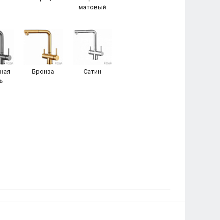
матовый
ная
Бронза
Сатин
ь