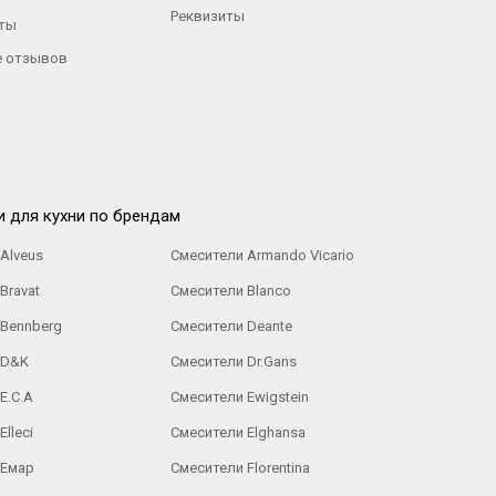
Реквизиты
ты
 отзывов
и для кухни по брендам
Alveus
Смесители Armando Vicario
Bravat
Смесители Blanco
 Bennberg
Смесители Deante
 D&K
Смесители Dr.Gans
E.C.A
Cмесители Ewigstein
lleci
Смесители Elghansa
 Емар
Смесители Florentina