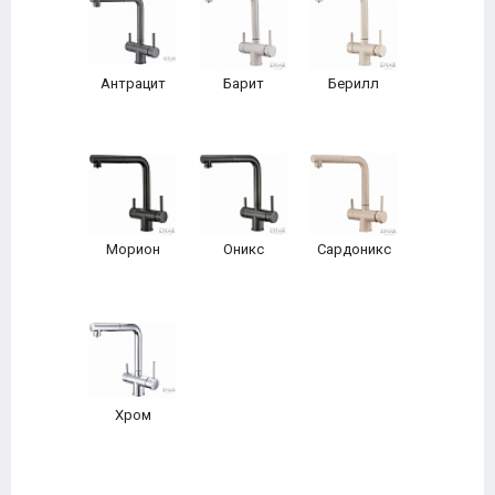
Антрацит
Барит
Берилл
Морион
Оникс
Сардоникс
Хром