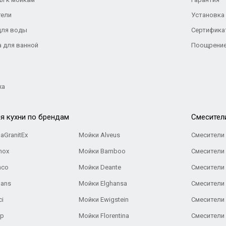
тели
Установка
для воды
Сертифика
а для ванной
Поощрение
жа
я кухни по брендам
Cмесител
aGranitEx
Мойки Alveus
Смесители 
nox
Мойки Bamboo
Смесители 
nco
Мойки Deante
Смесители
Gans
Мойки Elghansa
Смесители
ci
Мойки Ewigstein
Смесители 
ар
Мойки Florentina
Смесители E