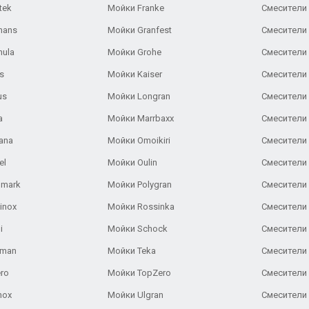
tek
Мойки Franke
Смесители
hans
Мойки Granfest
Смесители 
nula
Мойки Grohe
Смесители
s
Мойки Kaiser
Смесители 
us
Мойки Longran
Смесители 
a
Мойки Marrbaxx
Смесители 
ana
Мойки Omoikiri
Смесители 
el
Мойки Oulin
Смесители 
lmark
Мойки Polygran
Смесители
inox
Мойки Rossinka
Смесители
i
Мойки Schock
Смесители 
aman
Мойки Teka
Смесители 
ro
Мойки TopZero
Смесители 
nox
Мойки Ulgran
Смесители 