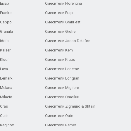
 Емар
Смесители Florentina
Franke
Смесители Frap
 Gappo
Смесители GranFest
Granula
Смесители Grohe
Iddis
Смесители Jacob Delafon
Kaiser
Смесители Kern
Kludi
Смесители Kraus
Lava
Смесители Ledeme
 Lemark
Смесители Longran
 Melana
Смесители Migliore
Milacio
Смесители Omoikiri
Oras
Смесители Zigmund & Shtain
Oulin
Смесители Oute
Reginox
Смесители Remer