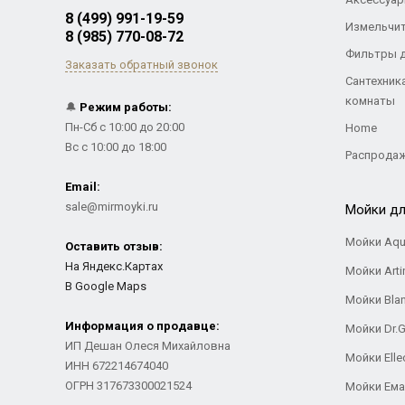
8 (499) 991-19-59
Измельчи
8 (985) 770-08-72
Фильтры 
Заказать обратный звонок
Сантехник
комнаты
🔔
Режим работы:
Пн-Сб с 10:00 до 20:00
Home
Вс с 10:00 до 18:00
Распрода
Email:
sale@mirmoyki.ru
Мойки дл
Мойки Aqu
Оставить отзыв:
На Яндекс.Картах
Мойки Arti
В Google Maps
Мойки Bla
Информация о продавце:
Мойки Dr.
ИП Дешан Олеся Михайловна
Мойки Elle
ИНН 672214674040
ОГРН 317673300021524
Мойки Ем