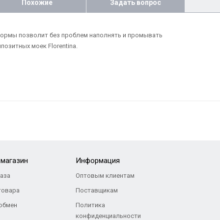
Похожие
Задать вопрос
формы позволит без проблем наполнять и промывать
озитных моек Florentina.
-магазин
Информация
каза
Оптовым клиентам
товара
Поставщикам
 обмен
Политика
конфиденциальности