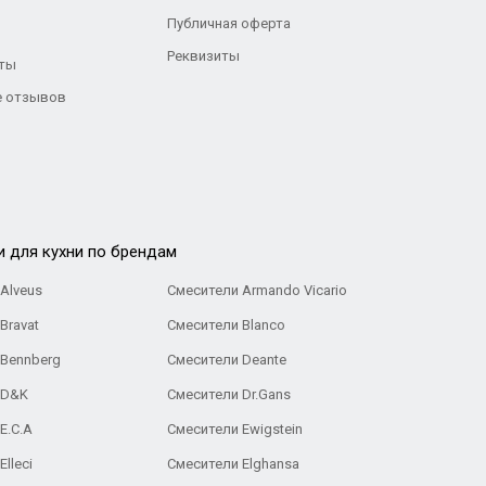
Публичная оферта
Реквизиты
ты
 отзывов
и для кухни по брендам
Alveus
Смесители Armando Vicario
Bravat
Смесители Blanco
 Bennberg
Смесители Deante
 D&K
Смесители Dr.Gans
E.C.A
Cмесители Ewigstein
lleci
Смесители Elghansa