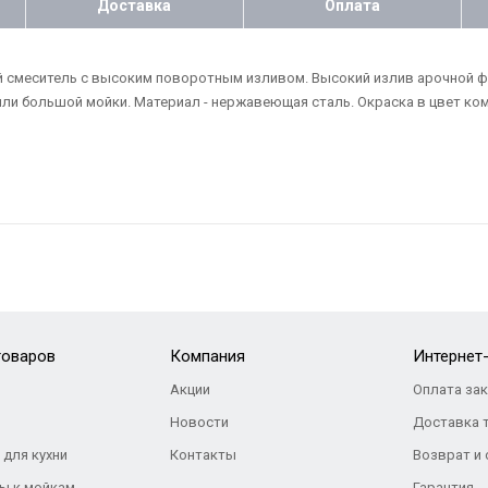
Доставка
Оплата
й смеситель с высоким поворотным изливом. Высокий излив арочной 
ли большой мойки. Материал - нержавеющая сталь. Окраска в цвет комп
товаров
Компания
Интернет
Акции
Оплата за
Новости
Доставка 
 для кухни
Контакты
Возврат и
ы к мойкам
Гарантия